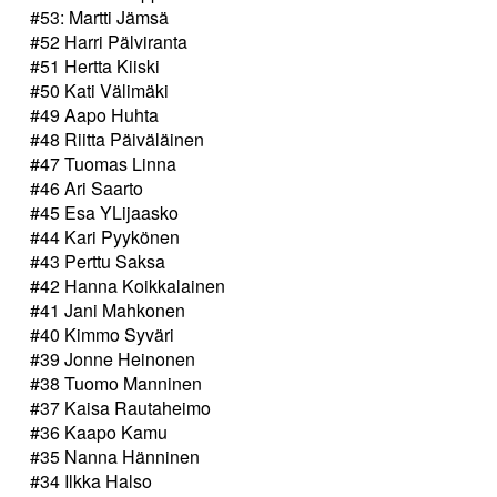
#53: Martti Jämsä
#52 Harri Pälviranta
#51 Hertta Kiiski
#50 Kati Välimäki
#49 Aapo Huhta
#48 Riitta Päiväläinen
#47 Tuomas Linna
#46 Ari Saarto
#45 Esa YLijaasko
#44 Kari Pyykönen
#43 Perttu Saksa
#42 Hanna Koikkalainen
#41 Jani Mahkonen
#40 Kimmo Syväri
#39 Jonne Heinonen
#38 Tuomo Manninen
#37 Kaisa Rautaheimo
#36 Kaapo Kamu
#35 Nanna Hänninen
#34 Ilkka Halso