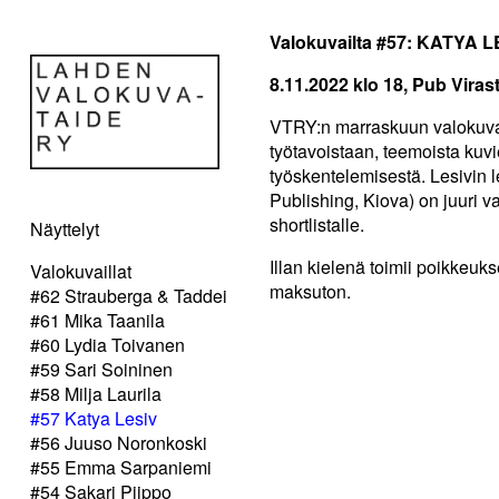
Valokuvailta #57: KATYA L
8.11.2022 klo 18, Pub Viras
VTRY:n marraskuun valokuvail
työtavoistaan, teemoista kuvi
työskentelemisestä. Lesivin 
Publishing, Kiova) on juuri 
shortlistalle.
Näyttelyt
Illan kielenä toimii poikkeukse
Valokuvaillat
maksuton.
#62 Strauberga & Taddei
#61 Mika Taanila
#60 Lydia Toivanen
#59 Sari Soininen
#58 Milja Laurila
#57 Katya Lesiv
#56 Juuso Noronkoski
#55 Emma Sarpaniemi
#54 Sakari Piippo