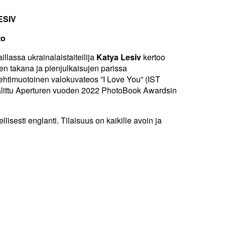
ESIV
to
lassa ukrainalaistaiteilija
Katya Lesiv
kertoo
en takana ja pienjulkaisujen parissa
lehtimuotoinen valokuvateos ”I Love You” (IST
valittu Aperturen vuoden 2022 PhotoBook Awardsin
llisesti englanti. Tilaisuus on kaikille avoin ja