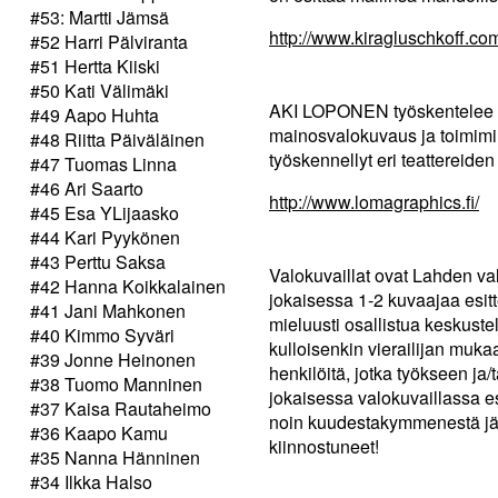
#53: Martti Jämsä
http://www.kiragluschkoff.co
#52 Harri Pälviranta
#51 Hertta Kiiski
#50 Kati Välimäki
AKI LOPONEN työskentelee L
#49 Aapo Huhta
mainosvalokuvaus ja toimimi
#48 Riitta Päiväläinen
työskennellyt eri teattereide
#47 Tuomas Linna
#46 Ari Saarto
http://www.lomagraphics.fi/
#45 Esa YLijaasko
#44 Kari Pyykönen
#43 Perttu Saksa
Valokuvaillat ovat Lahden val
#42 Hanna Koikkalainen
jokaisessa 1-2 kuvaajaa esitt
#41 Jani Mahkonen
mieluusti osallistua keskust
#40 Kimmo Syväri
kulloisenkin vierailijan mukaa
#39 Jonne Heinonen
henkilöitä, jotka työkseen ja
#38 Tuomo Manninen
jokaisessa valokuvaillassa e
#37 Kaisa Rautaheimo
noin kuudestakymmenestä jäse
#36 Kaapo Kamu
kiinnostuneet!
#35 Nanna Hänninen
#34 Ilkka Halso