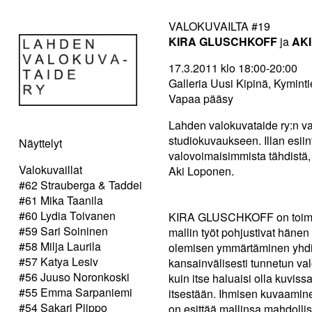
VALOKUVAILTA #19
KIRA GLUSCHKOFF
ja
AK
17.3.2011 klo 18:00-20:00
Galleria Uusi Kipinä, Kyminti
Vapaa pääsy
Lahden valokuvataide ry:n val
studiokuvaukseen. Illan esi
Näyttelyt
valovoimaisimmista tähdistä, 
Valokuvaillat
Aki Loponen.
#62 Strauberga & Taddei
#61 Mika Taanila
#60 Lydia Toivanen
KIRA GLUSCHKOFF on toiminu
#59 Sari Soininen
mallin työt pohjustivat häne
#58 Milja Laurila
olemisen ymmärtäminen yhdis
#57 Katya Lesiv
kansainvälisesti tunnetun va
#56 Juuso Noronkoski
kuin itse haluaisi olla kuvis
#55 Emma Sarpaniemi
itsestään. Ihmisen kuvaamin
#54 Sakari Piippo
on esittää mallinsa mahdolli