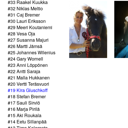
#33 Raakel Kuukka
#32 Niklas Meltio
#31 Caj Bremer
#30 Lauri Eriksson
#29 Meeri Koutaniemi
#28 Vesa Oja
#27 Susanna Majuri
#26 Martti Jämsä
#25 Johannes Wilenius
#24 Gary Wornell
#23 Anni Löppönen
#22 Antti Saraja
#21 Malla Hukkanen
#20 Vertti Teräsvuori
#19 Kira Gluschkoff
#18 Stefan Bremer
#17 Sauli Sirviö
#16 Marja Pirilä
#15 Aki Roukala
#14 Eetu Sillanpää
#13 Timo Kelaranta