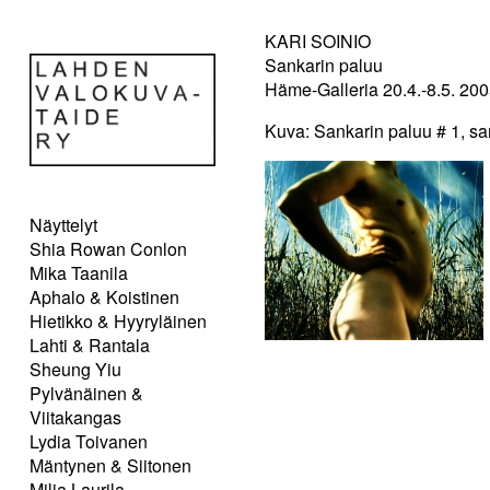
KARI SOINIO
Sankarin paluu
Häme-Galleria 20.4.-8.5. 20
Kuva: Sankarin paluu # 1, sa
Näyttelyt
Shia Rowan Conlon
Mika Taanila
Aphalo & Koistinen
Hietikko & Hyyryläinen
Lahti & Rantala
Sheung Yiu
Pylvänäinen &
Viitakangas
Lydia Toivanen
Mäntynen & Siitonen
Milja Laurila