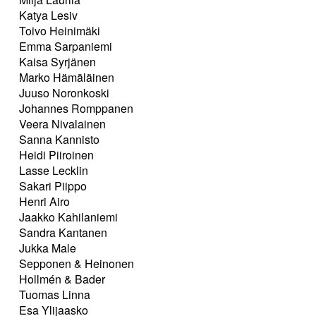
Katya Lesiv
Toivo Heinimäki
Emma Sarpaniemi
Kaisa Syrjänen
Marko Hämäläinen
Juuso Noronkoski
Johannes Romppanen
Veera Nivalainen
Sanna Kannisto
Heidi Piiroinen
Lasse Lecklin
Sakari Piippo
Henri Airo
Jaakko Kahilaniemi
Sandra Kantanen
Jukka Male
Sepponen & Heinonen
Hollmén & Bader
Tuomas Linna
Esa Ylijaasko