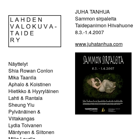
JUHA TANHUA
Sammon sirpaleita
Taidepanimon Hiivahuone
8.3.-1.4.2007
www.juhatanhua.com
Näyttelyt
Shia Rowan Conlon
Mika Taanila
Aphalo & Koistinen
Hietikko & Hyyryläinen
Lahti & Rantala
Sheung Yiu
Pylvänäinen &
Viitakangas
Lydia Toivanen
Mäntynen & Siitonen
Milja Laurila