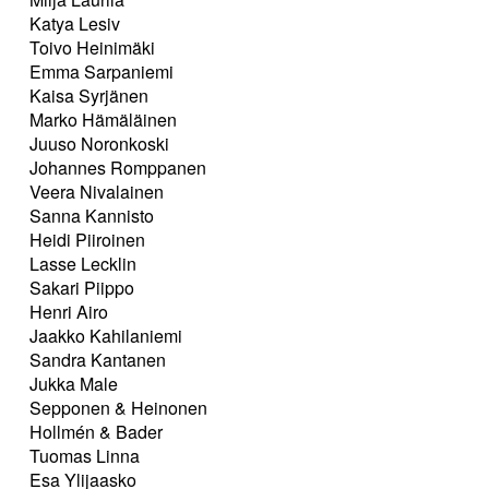
Katya Lesiv
Toivo Heinimäki
Emma Sarpaniemi
Kaisa Syrjänen
Marko Hämäläinen
Juuso Noronkoski
Johannes Romppanen
Veera Nivalainen
Sanna Kannisto
Heidi Piiroinen
Lasse Lecklin
Sakari Piippo
Henri Airo
Jaakko Kahilaniemi
Sandra Kantanen
Jukka Male
Sepponen & Heinonen
Hollmén & Bader
Tuomas Linna
Esa Ylijaasko