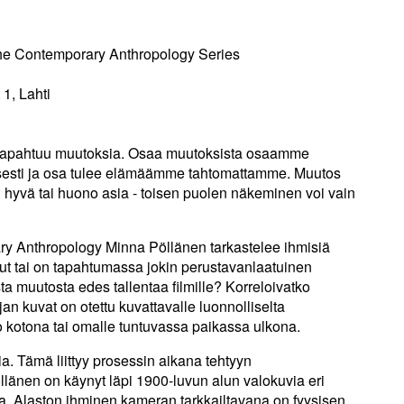
he Contemporary Anthropology Series
1, Lahti
tapahtuu muutoksia. Osaa muutoksista osaamme
ivisesti ja osa tulee elämäämme tahtomattamme. Muutos
n hyvä tai huono asia - toisen puolen näkeminen voi vain
 Anthropology Minna Pöllänen tarkastelee ihmisiä
ut tai on tapahtumassa jokin perustavanlaatuinen
a muutosta edes tallentaa filmille? Korreloivatko
an kuvat on otettu kuvattavalle luonnolliselta
 kotona tai omalle tuntuvassa paikassa ulkona.
a. Tämä liittyy prosessin aikana tehtyyn
llänen on käynyt läpi 1900-luvun alun valokuvia eri
a. Alaston ihminen kameran tarkkailtavana on fyysisen