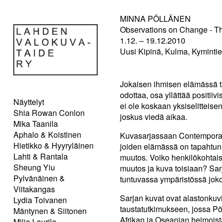
MINNA PÖLLÄNEN
Observations on Change - T
1.12. – 19.12.2010
Uusi Kipinä, Kulma, Kymintie 
Jokaisen ihmisen elämässä 
odottaa, osa yllättää positi
Näyttelyt
ei ole koskaan yksiselitteise
Shia Rowan Conlon
joskus viedä aikaa.
Mika Taanila
Aphalo & Koistinen
Kuvasarjassaan Contemporary
Hietikko & Hyyryläinen
joiden elämässä on tapahtun
Lahti & Rantala
muutos. Voiko henkilökohtaist
Sheung Yiu
muutos ja kuva toisiaan? Sarj
Pylvänäinen &
tuntuvassa ympäristössä joko
Viitakangas
Sarjan kuvat ovat alastonkuvi
Lydia Toivanen
taustatutkimukseen, jossa Pö
Mäntynen & Siitonen
Afrikan ja Oseanian heimoist
Milja Laurila