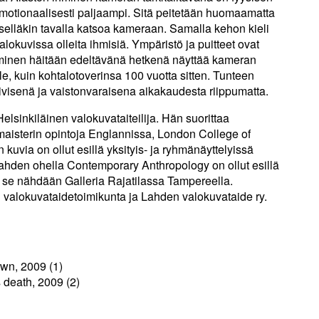
otionaalisesti paljaampi. Sitä peitetään huomaamatta
liselläkin tavalla katsoa kameraan. Samalla kehon kieli
lokuvissa olleita ihmisiä. Ympäristö ja puitteet ovat
hminen häitään edeltävänä hetkenä näyttää kameran
e, kuin kohtalotoverinsa 100 vuotta sitten. Tunteen
ivisenä ja vaistonvaraisena aikakaudesta riippumatta.
lsinkiläinen valokuvataiteilija. Hän suorittaa
maisterin opintoja Englannissa, London College of
uvia on ollut esillä yksityis- ja ryhmänäyttelyissä
hden ohella Contemporary Anthropology on ollut esillä
 se nähdään Galleria Rajatilassa Tampereella.
n valokuvataidetoimikunta ja Lahden valokuvataide ry.
wn, 2009 (1)
s death, 2009 (2)