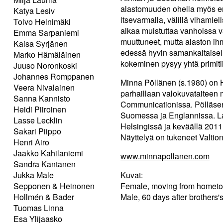
alastomuuden ohella myös em
Katya Lesiv
itsevarmalla, välillä vihamie
Toivo Heinimäki
alkaa muistuttaa vanhoissa va
Emma Sarpaniemi
muuttuneet, mutta alaston i
Kaisa Syrjänen
edessä hyvin samankaltaisell
Marko Hämäläinen
kokeminen pysyy yhtä primiti
Juuso Noronkoski
Johannes Romppanen
Minna Pöllänen (s.1980) on He
Veera Nivalainen
parhaillaan valokuvataiteen 
Sanna Kannisto
Communicationissa. Pölläsen k
Heidi Piiroinen
Suomessa ja Englannissa. La
Lasse Lecklin
Helsingissä ja keväällä 2011
Sakari Piippo
Näyttelyä on tukeneet Valtio
Henri Airo
Jaakko Kahilaniemi
www.minnapollanen.com
Sandra Kantanen
Jukka Male
Kuvat:
Sepponen & Heinonen
Female, moving from hometo
Hollmén & Bader
Male, 60 days after brothers'
Tuomas Linna
Esa Ylijaasko