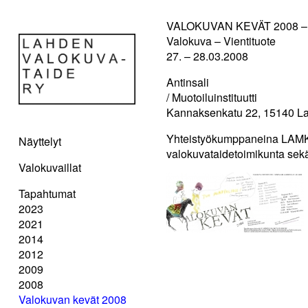
VALOKUVAN KEVÄT 2008 –
Valokuva – Vientituote
27. – 28.03.2008
Antinsali
/ Muotoiluinstituutti
Kannaksenkatu 22, 15140 La
Yhteistyökumppaneina LAMK / M
Näyttelyt
valokuvataidetoimikunta sek
Valokuvaillat
Tapahtumat
2023
2021
2014
2012
2009
2008
Valokuvan kevät 2008