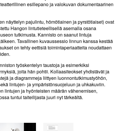
 teatterillinen esillepano ja valokuvan dokumentaarinen
n näyttelyn pajulintu, hömötiainen ja pyrstötiaiset) ovat
stettu Hangon lintutieteellisellä asemalla osana
seon tutkimusta. Kannisto on saanut lintuja
jälkeen. Tavallinen kuvaussessio linnun kanssa kestää
aukset on tehty eettisiä toimintaperiaatteita noudattaen
oiden.
nniston työskentelyn taustoja ja esimerkiksi
myksiä, joita hän pohtii. Kollaasiteokset yhdistävät ja
kstejä ja diagrammeja liittyen luonnontutkimustyöhön,
ekä lintujen- ja ympäristönsuojeluun ja uhkakuviin.
en lintujen ja hyönteisten määrän vähenemisen,
 tuntui taiteilijasta juuri nyt tärkeältä.