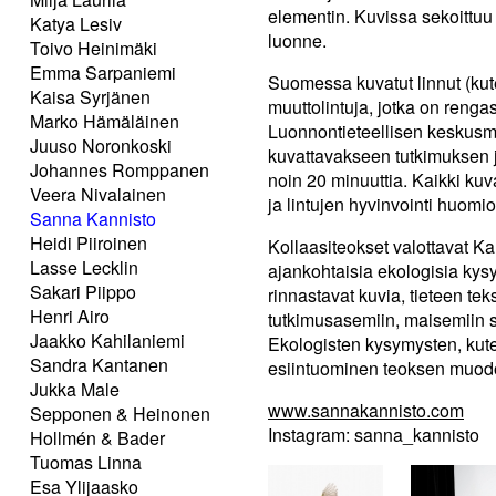
elementin. Kuvissa sekoittuu
Katya Lesiv
luonne.
Toivo Heinimäki
Emma Sarpaniemi
Suomessa kuvatut linnut (kute
Kaisa Syrjänen
muuttolintuja, jotka on renga
Marko Hämäläinen
Luonnontieteellisen keskusmu
Juuso Noronkoski
kuvattavakseen tutkimuksen 
Johannes Romppanen
noin 20 minuuttia. Kaikki kuv
Veera Nivalainen
ja lintujen hyvinvointi huomi
Sanna Kannisto
Heidi Piiroinen
Kollaasiteokset valottavat Ka
Lasse Lecklin
ajankohtaisia ekologisia kysy
Sakari Piippo
rinnastavat kuvia, tieteen te
Henri Airo
tutkimusasemiin, maisemiin s
Jaakko Kahilaniemi
Ekologisten kysymysten, kut
Sandra Kantanen
esiintuominen teoksen muodossa
Jukka Male
www.sannakannisto.com
Sepponen & Heinonen
Instagram: sanna_kannisto
Hollmén & Bader
Tuomas Linna
Esa Ylijaasko