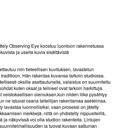
ttely Observing Eye koostuu luontoon rakennetussa
kuvista ja useita kuvia sisältävistä
tautuu niin tieteellisen kuvituksen, lavastetun
traditioon. Hän rakentaa kuvansa tarkoin studiossa.
ellisesti oksille asettautuneita, valaistus on suunniteltu
hdat kuten oksat ja telineet ovat tarkoin harkittuja.
t veistoksellisen olemuksen,kun niiden liike pysähtyy
kun ne istuvat osana taiteilijan rakentamaa asetelmaa.
ty lavastaa luonnollisiksi, vaan prosessi on jätetty
kkaamisen merkkejä, niitä on yhdistelty nippusiteillä,
ä ja näkyvissä voi olla studion rakenteita. Lintujen
t suunnitelmallisuuden ja tuovat kuvaan sattuman