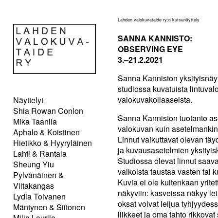
Lahden valokuvataide ry:n kutsunäyttely
SANNA KANNISTO:
OBSERVING EYE
3.–21.2.2021
Sanna Kanniston yksityisnäy
studiossa kuvatuista lintuvalo
valokuvakollaaseista.
Näyttelyt
Shia Rowan Conlon
Sanna Kanniston tuotanto aset
Mika Taanila
valokuvan kuin asetelmankin 
Aphalo & Koistinen
Linnut vaikuttavat olevan täyd
Hietikko & Hyyryläinen
ja kuvausasetelmien yksityisko
Lahti & Rantala
Studiossa olevat linnut saava
Sheung Yiu
valkoista taustaa vasten tai 
Pylvänäinen &
Kuvia ei ole kuitenkaan yritet
Viitakangas
näkyviin: kasveissa näkyy lei
Lydia Toivanen
oksat voivat leijua tyhjyydess
Mäntynen & Siitonen
liikkeet ja oma tahto rikkova
Milja Laurila