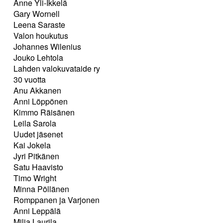
Anne Yli-Ikkelä
Gary Wornell
Leena Saraste
Valon houkutus
Johannes Wilenius
Jouko Lehtola
Lahden valokuvataide ry
30 vuotta
Anu Akkanen
Anni Löppönen
Kimmo Räisänen
Leila Sarola
Uudet jäsenet
Kai Jokela
Jyri Pitkänen
Satu Haavisto
Timo Wright
Minna Pöllänen
Romppanen ja Varjonen
Anni Leppälä
Milja Laurila