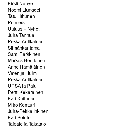
Kirsti Nenye
Noomi Ljungdell
Tatu Hiltunen
Pointers
Uutuus – Nyhet!
Juha Tanhua
Pekka Antikainen
Silmänkantama
Sami Parkkinen
Markus Henttonen
Anne Hämäläinen
Vatén ja Hulmi
Pekka Antikainen
URSA ja Paju
Pertti Kekarainen
Kari Kuitunen
Mitro Kontturi
Juha-Pekka Inkinen
Kari Soinio
Taipale ja Takatalo