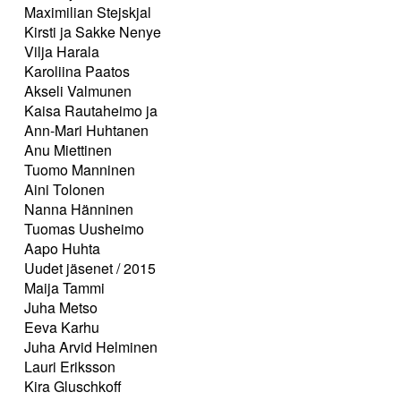
Maximilian Stejskjal
Kirsti ja Sakke Nenye
Vilja Harala
Karoliina Paatos
Akseli Valmunen
Kaisa Rautaheimo ja
Ann-Mari Huhtanen
Anu Miettinen
Tuomo Manninen
Aini Tolonen
Nanna Hänninen
Tuomas Uusheimo
Aapo Huhta
Uudet jäsenet / 2015
Maija Tammi
Juha Metso
Eeva Karhu
Juha Arvid Helminen
Lauri Eriksson
Kira Gluschkoff