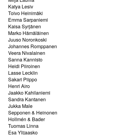
Katya Lesiv
Toivo Heinimäki
Emma Sarpaniemi
Kaisa Syrjänen
Marko Hämäläinen
Juuso Noronkoski
Johannes Romppanen
Veera Nivalainen
Sanna Kannisto
Heidi Piiroinen
Lasse Lecklin
Sakari Piippo
Henri Airo
Jaakko Kahilaniemi
Sandra Kantanen
Jukka Male
Sepponen & Heinonen
Hollmén & Bader
Tuomas Linna
Esa Ylijaasko