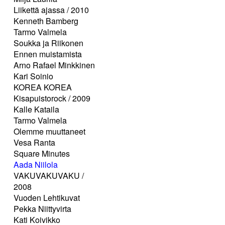
Liikettä ajassa / 2010
Kenneth Bamberg
Tarmo Valmela
Soukka ja Riikonen
Ennen muistamista
Arno Rafael Minkkinen
Kari Soinio
KOREA KOREA
Kisapuistorock / 2009
Kalle Kataila
Tarmo Valmela
Olemme muuttaneet
Vesa Ranta
Square Minutes
Aada Niilola
VAKUVAKUVAKU /
2008
Vuoden Lehtikuvat
Pekka Niittyvirta
Kati Koivikko