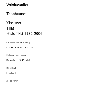
Valokuvaillat
Tapahtumat
Yhdistys
Tilat
Historiikki 1982-2006
Lahden valokuvataide ry
Galleria Uusi Kipinä
Kymintie 1, 15140 Lahti
Instagram
Facebook
© 2007-2026