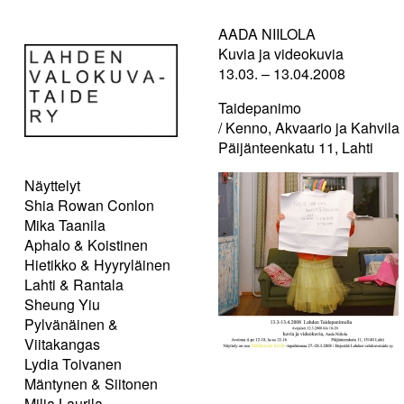
AADA NIILOLA
Kuvia ja videokuvia
13.03. – 13.04.2008
Taidepanimo
/ Kenno, Akvaario ja Kahvila
Päijänteenkatu 11, Lahti
Näyttelyt
Shia Rowan Conlon
Mika Taanila
Aphalo & Koistinen
Hietikko & Hyyryläinen
Lahti & Rantala
Sheung Yiu
Pylvänäinen &
Viitakangas
Lydia Toivanen
Mäntynen & Siitonen
Milja Laurila