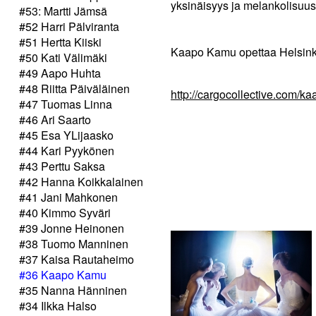
yksinäisyys ja melankolisuus
#53: Martti Jämsä
#52 Harri Pälviranta
#51 Hertta Kiiski
Kaapo Kamu opettaa Helsinki
#50 Kati Välimäki
#49 Aapo Huhta
#48 Riitta Päiväläinen
http://cargocollective.com/
#47 Tuomas Linna
#46 Ari Saarto
#45 Esa YLijaasko
#44 Kari Pyykönen
#43 Perttu Saksa
#42 Hanna Koikkalainen
#41 Jani Mahkonen
#40 Kimmo Syväri
#39 Jonne Heinonen
#38 Tuomo Manninen
#37 Kaisa Rautaheimo
#36 Kaapo Kamu
#35 Nanna Hänninen
#34 Ilkka Halso