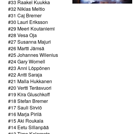
#33 Raakel Kuukka
#32 Niklas Meltio
#31 Caj Bremer
#30 Lauri Eriksson
#29 Meeri Koutaniemi
#28 Vesa Oja
#27 Susanna Majuri
#26 Martti Jämsä
#25 Johannes Wilenius
#24 Gary Wornell
#23 Anni Löppönen
#22 Antti Saraja
#21 Malla Hukkanen
#20 Vertti Teräsvuori
#19 Kira Gluschkoff
#18 Stefan Bremer
#17 Sauli Sirviö
#16 Marja Pirilä
#15 Aki Roukala
#14 Eetu Sillanpää
#13 Timo Kelaranta