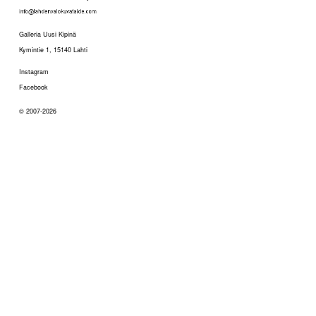
Galleria Uusi Kipinä
Kymintie 1, 15140 Lahti
Instagram
Facebook
© 2007-2026