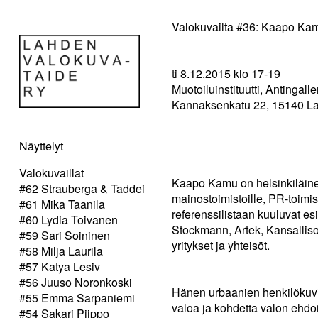
Valokuvailta #36: Kaapo Ka
ti 8.12.2015 klo 17-19
Muotoiluinstituutti, Antingalle
Kannaksenkatu 22, 15140 La
Näyttelyt
Valokuvaillat
Kaapo Kamu on helsinkiläinen
#62 Strauberga & Taddei
mainostoimistoille, PR-toimist
#61 Mika Taanila
referenssilistaan kuuluvat es
#60 Lydia Toivanen
Stockmann, Artek, Kansallis
#59 Sari Soininen
yritykset ja yhteisöt.
#58 Milja Laurila
#57 Katya Lesiv
#56 Juuso Noronkoski
Hänen urbaanien henkilökuvi
#55 Emma Sarpaniemi
valoa ja kohdetta valon ehdoil
#54 Sakari Piippo