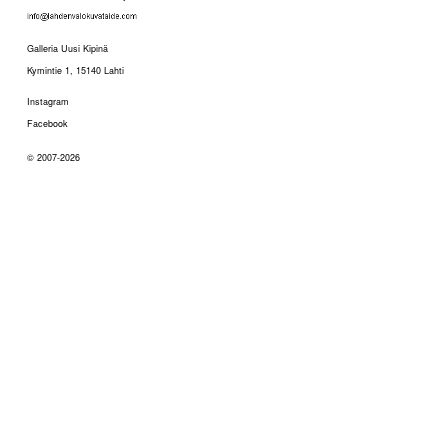
Galleria Uusi Kipinä
Kymintie 1, 15140 Lahti
Instagram
Facebook
© 2007-2026