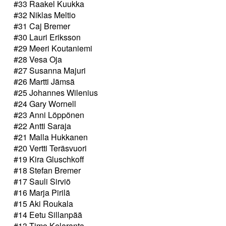
#33 Raakel Kuukka
#32 Niklas Meltio
#31 Caj Bremer
#30 Lauri Eriksson
#29 Meeri Koutaniemi
#28 Vesa Oja
#27 Susanna Majuri
#26 Martti Jämsä
#25 Johannes Wilenius
#24 Gary Wornell
#23 Anni Löppönen
#22 Antti Saraja
#21 Malla Hukkanen
#20 Vertti Teräsvuori
#19 Kira Gluschkoff
#18 Stefan Bremer
#17 Sauli Sirviö
#16 Marja Pirilä
#15 Aki Roukala
#14 Eetu Sillanpää
#13 Timo Kelaranta