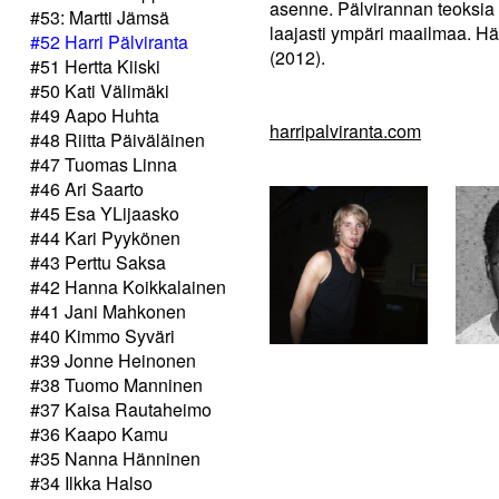
asenne. Pälvirannan teoksia 
#53: Martti Jämsä
laajasti ympäri maailmaa. Hän
#52 Harri Pälviranta
(2012).
#51 Hertta Kiiski
#50 Kati Välimäki
#49 Aapo Huhta
harripalviranta.com
#48 Riitta Päiväläinen
#47 Tuomas Linna
#46 Ari Saarto
#45 Esa YLijaasko
#44 Kari Pyykönen
#43 Perttu Saksa
#42 Hanna Koikkalainen
#41 Jani Mahkonen
#40 Kimmo Syväri
#39 Jonne Heinonen
#38 Tuomo Manninen
#37 Kaisa Rautaheimo
#36 Kaapo Kamu
#35 Nanna Hänninen
#34 Ilkka Halso