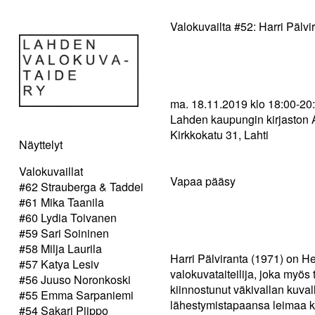
Valokuvailta #52: Harri Pälvi
ma. 18.11.2019 klo 18:00-20
Lahden kaupungin kirjaston A
Kirkkokatu 31, Lahti
Näyttelyt
Valokuvaillat
Vapaa pääsy
#62 Strauberga & Taddei
#61 Mika Taanila
#60 Lydia Toivanen
#59 Sari Soininen
#58 Milja Laurila
Harri Pälviranta (1971) on H
#57 Katya Lesiv
valokuvataiteilija, joka myös t
#56 Juuso Noronkoski
kiinnostunut väkivallan kuva
#55 Emma Sarpaniemi
lähestymistapaansa leimaa k
#54 Sakari Piippo