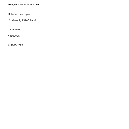
Galleria Uusi Kipinä
Kymintie 1, 15140 Lahti
Instagram
Facebook
© 2007-2026