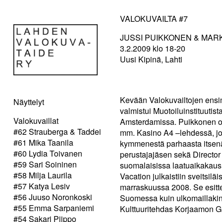
VALOKUVAILTA #7
JUSSI PUIKKONEN & MA
3.2.2009 klo 18-20
Uusi Kipinä, Lahti
Kevään Valokuvailtojen ens
Näyttelyt
valmistui Muotoiluinstituuti
Valokuvaillat
Amsterdamissa. Puikkonen on t
#62 Strauberga & Taddei
mm. Kasino A4 –lehdessä, jo
#61 Mika Taanila
kymmenestä parhaasta itsenä
#60 Lydia Toivanen
perustajajäsen sekä Directo
#59 Sari Soininen
suomalaisissa laatuaikakau
#58 Milja Laurila
Vacation julkaistiin sveitsil
#57 Katya Lesiv
marraskuussa 2008. Se esitte
#56 Juuso Noronkoski
Suomessa kuin ulkomaillakin
#55 Emma Sarpaniemi
Kulttuuritehdas Korjaamon Ga
#54 Sakari Piippo