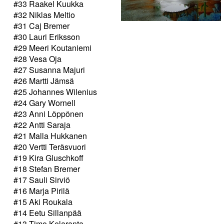
#33 Raakel Kuukka
#32 Niklas Meltio
#31 Caj Bremer
#30 Lauri Eriksson
#29 Meeri Koutaniemi
#28 Vesa Oja
#27 Susanna Majuri
#26 Martti Jämsä
#25 Johannes Wilenius
#24 Gary Wornell
#23 Anni Löppönen
#22 Antti Saraja
#21 Malla Hukkanen
#20 Vertti Teräsvuori
#19 Kira Gluschkoff
#18 Stefan Bremer
#17 Sauli Sirviö
#16 Marja Pirilä
#15 Aki Roukala
#14 Eetu Sillanpää
#13 Timo Kelaranta