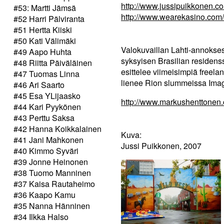
http://www.jussipuikkonen.c
#53: Martti Jämsä
http://www.wearekasino.com/
#52 Harri Pälviranta
#51 Hertta Kiiski
#50 Kati Välimäki
Valokuvaillan Lahti-annoks
#49 Aapo Huhta
syksyisen Brasilian residens
#48 Riitta Päiväläinen
esittelee viimeisimpiä freel
#47 Tuomas Linna
lienee Rion slummeissa Image
#46 Ari Saarto
#45 Esa YLijaasko
http://www.markushenttonen
#44 Kari Pyykönen
#43 Perttu Saksa
#42 Hanna Koikkalainen
Kuva:
#41 Jani Mahkonen
Jussi Puikkonen, 2007
#40 Kimmo Syväri
#39 Jonne Heinonen
#38 Tuomo Manninen
#37 Kaisa Rautaheimo
#36 Kaapo Kamu
#35 Nanna Hänninen
#34 Ilkka Halso