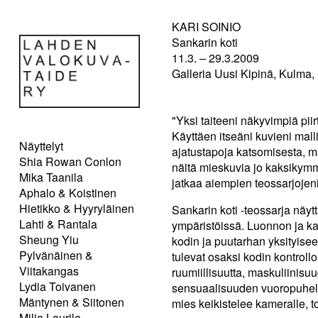
KARI SOINIO
Sankarin koti
11.3. – 29.3.2009
Galleria Uusi Kipinä, Kulma, 
"Yksi taiteeni näkyvimpiä pii
Käyttäen itseäni kuvieni mall
Näyttelyt
ajatustapoja katsomisesta, m
Shia Rowan Conlon
näitä mieskuvia jo kaksikymme
Mika Taanila
jatkaa aiempien teossarjojeni
Aphalo & Koistinen
Hietikko & Hyyryläinen
Sankarin koti -teossarja näy
Lahti & Rantala
ympäristöissä. Luonnon ja ka
Sheung Yiu
kodin ja puutarhan yksityisee
Pylvänäinen &
tulevat osaksi kodin kontroll
Viitakangas
ruumiillisuutta, maskuliinisu
Lydia Toivanen
sensuaalisuuden vuoropuhel
Mäntynen & Siitonen
mies keikistelee kameralle, 
Milja Laurila