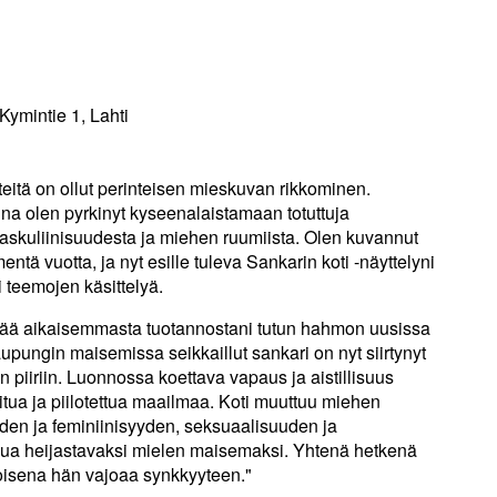
Kymintie 1, Lahti
rteitä on ollut perinteisen mieskuvan rikkominen.
ina olen pyrkinyt kyseenalaistamaan totuttuja
askuliinisuudesta ja miehen ruumiista. Olen kuvannut
ntä vuotta, ja nyt esille tuleva Sankarin koti -näyttelyni
 teemojen käsittelyä.
ttää aikaisemmasta tuotannostani tutun hahmon uusissa
upungin maisemissa seikkaillut sankari on nyt siirtynyt
n piiriin. Luonnossa koettava vapaus ja aistillisuus
oitua ja piilotettua maailmaa. Koti muuttuu miehen
uden ja feminiinisyyden, seksuaalisuuden ja
ua heijastavaksi mielen maisemaksi. Yhtenä hetkenä
toisena hän vajoaa synkkyyteen."