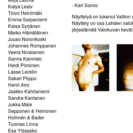
- Kari Soinio
Katya Lesiv
Toivo Heinimäki
Näyttelyä on tukenut Valtion
Emma Sarpaniemi
Näyttely on osa Lahden valoku
Kaisa Syrjänen
järjestämää Valokuvan kevät
Marko Hämäläinen
Juuso Noronkoski
Johannes Romppanen
Veera Nivalainen
Sanna Kannisto
Heidi Piiroinen
Lasse Lecklin
Sakari Piippo
Henri Airo
Jaakko Kahilaniemi
Sandra Kantanen
Jukka Male
Sepponen & Heinonen
Hollmén & Bader
Tuomas Linna
Esa Ylijaasko