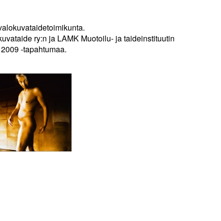
 valokuvataidetoimikunta.
vataide ry:n ja LAMK Muotoilu- ja taideinstituutin
 2009 -tapahtumaa.