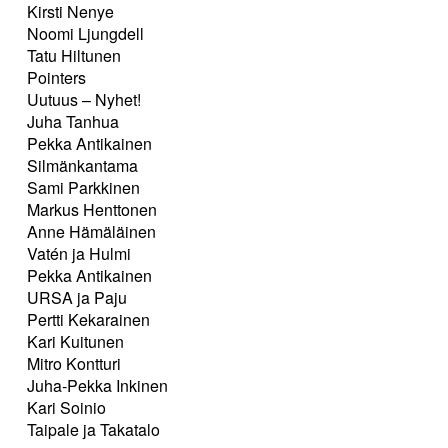
Kirsti Nenye
Noomi Ljungdell
Tatu Hiltunen
Pointers
Uutuus – Nyhet!
Juha Tanhua
Pekka Antikainen
Silmänkantama
Sami Parkkinen
Markus Henttonen
Anne Hämäläinen
Vatén ja Hulmi
Pekka Antikainen
URSA ja Paju
Pertti Kekarainen
Kari Kuitunen
Mitro Kontturi
Juha-Pekka Inkinen
Kari Soinio
Taipale ja Takatalo