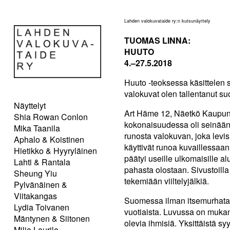
Lahden valokuvataide ry:n kutsunäyttely
TUOMAS LINNA:
HUUTO
4.–27.5.2018
Huuto -teoksessa käsittelen 
valokuvat olen tallentanut suo
Näyttelyt
Art Häme 12, Näetkö Kaupung
Shia Rowan Conlon
kokonaisuudessa oli seinään m
Mika Taanila
runosta valokuvan, joka levisi
Aphalo & Koistinen
käyttivät runoa kuvaillessaa
Hietikko & Hyyryläinen
päätyi useille ulkomaisille alus
Lahti & Rantala
pahasta olostaan. Sivustoilla 
Sheung Yiu
tekemiään viiltelyjälkiä.
Pylvänäinen &
Viitakangas
Suomessa ilman itsemurhatark
Lydia Toivanen
vuotiaista. Luvussa on mukana 
Mäntynen & Siitonen
olevia ihmisiä. Yksittäistä sy
Milja Laurila