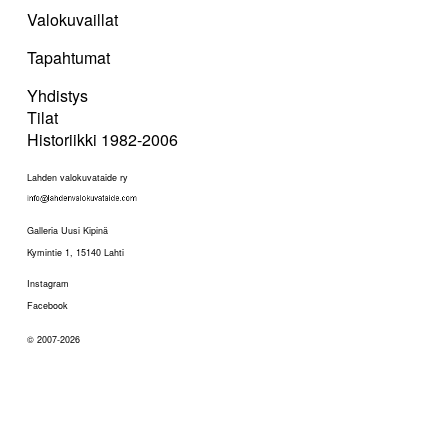
Valokuvaillat
Tapahtumat
Yhdistys
Tilat
Historiikki 1982-2006
Lahden valokuvataide ry
Galleria Uusi Kipinä
Kymintie 1, 15140 Lahti
Instagram
Facebook
© 2007-2026