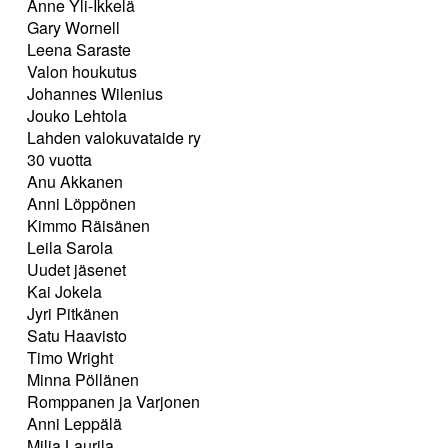
Anne Yli-Ikkelä
Gary Wornell
Leena Saraste
Valon houkutus
Johannes Wilenius
Jouko Lehtola
Lahden valokuvataide ry
30 vuotta
Anu Akkanen
Anni Löppönen
Kimmo Räisänen
Leila Sarola
Uudet jäsenet
Kai Jokela
Jyri Pitkänen
Satu Haavisto
Timo Wright
Minna Pöllänen
Romppanen ja Varjonen
Anni Leppälä
Milja Laurila