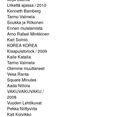
Liikettä ajassa / 2010
Kenneth Bamberg
Tarmo Valmela
Soukka ja Riikonen
Ennen muistamista
Arno Rafael Minkkinen
Kari Soinio
KOREA KOREA
Kisapuistorock / 2009
Kalle Kataila
Tarmo Valmela
Olemme muuttaneet
Vesa Ranta
Square Minutes
Aada Niilola
VAKUVAKUVAKU /
2008
Vuoden Lehtikuvat
Pekka Niittyvirta
Kati Koivikko