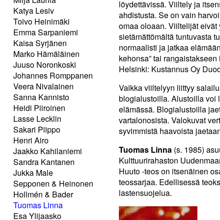
löydettävissä. Viiltely ja its
Katya Lesiv
ahdistusta. Se on vain harvoi
Toivo Heinimäki
omaa oloaan. Viiltelijät eivät
Emma Sarpaniemi
sietämättömältä tuntuvasta tun
Kaisa Syrjänen
normaalisti ja jatkaa elämää
Marko Hämäläinen
kehonsa” tai rangaistakseen i
Juuso Noronkoski
Helsinki: Kustannus Oy Duo
Johannes Romppanen
Veera Nivalainen
Vaikka viiltelyyn liittyy salai
Sanna Kannisto
blogialustoilla. Alustoilla vo
Heidi Piiroinen
elämässä. Blogialustoilla jaet
Lasse Lecklin
vartalonosista. Valokuvat ver
Sakari Piippo
syvimmistä haavoista jaetaan
Henri Airo
Tuomas Linna
(s. 1985) asu
Jaakko Kahilaniemi
Kulttuurirahaston Uudenmaan 
Sandra Kantanen
Huuto -teos on itsenäinen os
Jukka Male
teossarjaa. Edellisessä teoks
Sepponen & Heinonen
lastensuojelua.
Hollmén & Bader
Tuomas Linna
Esa Ylijaasko