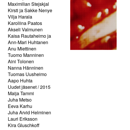
Maximilian Stejskjal
Kirsti ja Sakke Nenye
Vilja Harala
Karoliina Paatos
Akseli Valmunen
Kaisa Rautaheimo ja
Ann-Mari Huhtanen
Anu Miettinen
Tuomo Manninen
Aini Tolonen
Nanna Hänninen
Tuomas Uusheimo
Aapo Huhta
Uudet jäsenet / 2015
Maija Tammi
Juha Metso
Eeva Karhu
Juha Arvid Helminen
Lauri Eriksson
Kira Gluschkoff