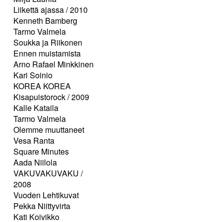
Liikettä ajassa / 2010
Kenneth Bamberg
Tarmo Valmela
Soukka ja Riikonen
Ennen muistamista
Arno Rafael Minkkinen
Kari Soinio
KOREA KOREA
Kisapuistorock / 2009
Kalle Kataila
Tarmo Valmela
Olemme muuttaneet
Vesa Ranta
Square Minutes
Aada Niilola
VAKUVAKUVAKU /
2008
Vuoden Lehtikuvat
Pekka Niittyvirta
Kati Koivikko