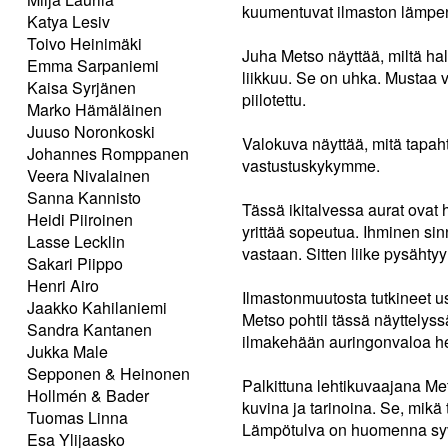
kuumentuvat ilmaston lämpe
Katya Lesiv
Toivo Heinimäki
Juha Metso näyttää, miltä ha
Emma Sarpaniemi
liikkuu. Se on uhka. Mustaa 
Kaisa Syrjänen
piilotettu.
Marko Hämäläinen
Juuso Noronkoski
Valokuva näyttää, mitä tapaht
Johannes Romppanen
vastustuskykymme.
Veera Nivalainen
Sanna Kannisto
Tässä ikitalvessa aurat ovat h
Heidi Piiroinen
yrittää sopeutua. Ihminen sinn
Lasse Lecklin
vastaan. Sitten liike pysäht
Sakari Piippo
Henri Airo
Ilmastonmuutosta tutkineet u
Jaakko Kahilaniemi
Metso pohtii tässä näyttelys
Sandra Kantanen
ilmakehään auringonvaloa he
Jukka Male
Sepponen & Heinonen
Palkittuna lehtikuvaajana Me
Hollmén & Bader
kuvina ja tarinoina. Se, mikä
Tuomas Linna
Lämpötulva on huomenna syvä
Esa Ylijaasko