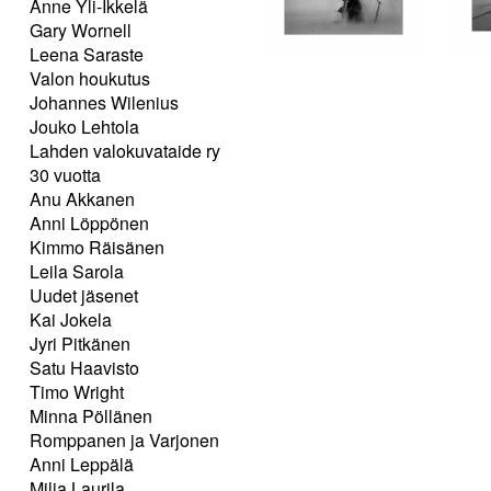
Anne Yli-Ikkelä
Gary Wornell
Leena Saraste
Valon houkutus
Johannes Wilenius
Jouko Lehtola
Lahden valokuvataide ry
30 vuotta
Anu Akkanen
Anni Löppönen
Kimmo Räisänen
Leila Sarola
Uudet jäsenet
Kai Jokela
Jyri Pitkänen
Satu Haavisto
Timo Wright
Minna Pöllänen
Romppanen ja Varjonen
Anni Leppälä
Milja Laurila