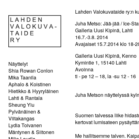
Lahden Valokuvataide ry:n ku
Juha Metso: Jää-jää / Ice-Sta
Galleria Uusi Kipinä, Lahti
16.7.-3.8. 2014
Avajaiset 15.7.2014 klo 18-2
Galleria Uusi Kipinä, Kenno
Kymintie 1, 15140 Lahti
Näyttelyt
Avoinna
Shia Rowan Conlon
ti - pe 12 – 18, la -su 12 - 16
Mika Taanila
Aphalo & Koistinen
Hietikko & Hyyryläinen
Juha Metson näyttelyssä kyl
Lahti & Rantala
Sheung Yiu
Pylvänäinen &
Suomen talvessa liike hidastu
Viitakangas
kertovat lumisateen pysäytt
Lydia Toivanen
Mäntynen & Siitonen
Me hallitsemme talven. Kaipa
Milja Laurila