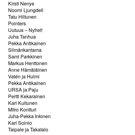
Kirsti Nenye
Noomi Ljungdell
Tatu Hiltunen
Pointers
Uutuus – Nyhet!
Juha Tanhua
Pekka Antikainen
Silmänkantama
Sami Parkkinen
Markus Henttonen
Anne Hämäläinen
Vatén ja Hulmi
Pekka Antikainen
URSA ja Paju
Pertti Kekarainen
Kari Kuitunen
Mitro Kontturi
Juha-Pekka Inkinen
Kari Soinio
Taipale ja Takatalo