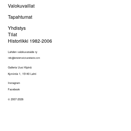
Valokuvaillat
Tapahtumat
Yhdistys
Tilat
Historiikki 1982-2006
Lahden valokuvataide ry
Galleria Uusi Kipinä
Kymintie 1, 15140 Lahti
Instagram
Facebook
© 2007-2026