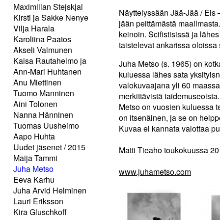
Maximilian Stejskjal
Näyttelyssään Jää-Jää / Eis 
Kirsti ja Sakke Nenye
jään peittämästä maailmasta.
Vilja Harala
keinoin. Scifistisissä ja lähe
Karoliina Paatos
taistelevat ankarissa oloissa
Akseli Valmunen
Kaisa Rautaheimo ja
Juha Metso (s. 1965) on kotk
Ann-Mari Huhtanen
kuluessa lähes sata yksityis
Anu Miettinen
valokuvaajana yli 60 maassa,
Tuomo Manninen
merkittävistä taidemuseoist
Aini Tolonen
Metso on vuosien kuluessa teh
Nanna Hänninen
on itsenäinen, ja se on helpp
Tuomas Uusheimo
Kuvaa ei kannata valottaa puh
Aapo Huhta
Uudet jäsenet / 2015
Matti Tieaho toukokuussa 2
Maija Tammi
Juha Metso
www.juhametso.com
Eeva Karhu
Juha Arvid Helminen
Lauri Eriksson
Kira Gluschkoff